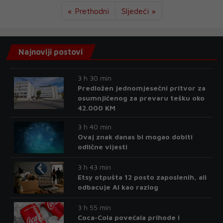
« Prethodni
Sljedeći »
Najnoviji postovi
3 h 30 min
Predložen jednomjesečni pritvor za
osumnjičenog za prevaru tešku oko
42.000 KM
3 h 40 min
Ovaj znak danas bi mogao dobiti
odlične vijesti
3 h 43 min
Etsy otpušta 12 posto zaposlenih, ali
odbacuje AI kao razlog
3 h 55 min
Coca-Cola povećala prihode i