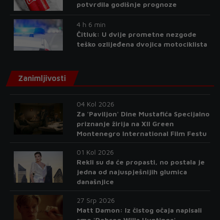
potvrdila godišnje prognoze
4 h 6 min
Čitluk: U dvije prometne nezgode
teško ozlijeđena dvojica motociklista
Zanimljivosti
04 Kol 2026
Za 'Paviljon' Dine Mustafića Specijalno
priznanje žirija na XII Green
Montenegro International Film Festu
01 Kol 2026
Rekli su da će propasti, no postala je
jedna od najuspješnijih glumica
današnjice
27 Srp 2026
Matt Damon: Iz čistog očaja napisali
smo 'Dobrog Willa Huntinga'