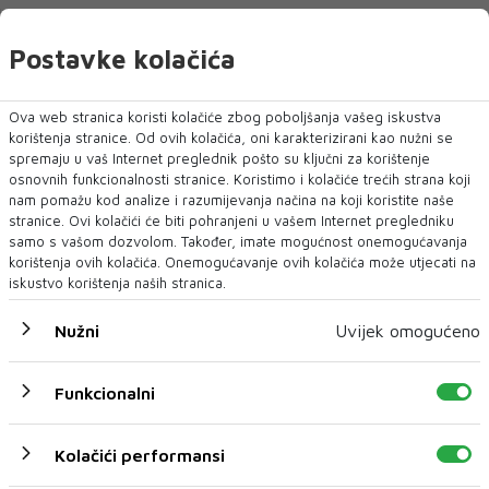
Postavke kolačića
Ova web stranica koristi kolačiće zbog poboljšanja vašeg iskustva
korištenja stranice. Od ovih kolačića, oni karakterizirani kao nužni se
spremaju u vaš Internet preglednik pošto su ključni za korištenje
osnovnih funkcionalnosti stranice. Koristimo i kolačiće trećih strana koji
nam pomažu kod analize i razumijevanja načina na koji koristite naše
stranice. Ovi kolačići će biti pohranjeni u vašem Internet pregledniku
samo s vašom dozvolom. Također, imate mogućnost onemogućavanja
ŠTO ĆE BITI S TURIZMOM U MOSTARU: Kamo sreće da
korištenja ovih kolačića. Onemogućavanje ovih kolačića može utjecati na
je novca kao u Sarajevu!
iskustvo korištenja naših stranica.
Nužni
Uvijek omogućeno
Funkcionalni
Kolačići performansi