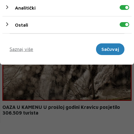
Analitički
Grci se pripremaju za turističku sezonu
Ostali
Marketinški
Saznaj više
Sačuvaj
OAZA U KAMENU U prošloj godini Kravicu posjetilo
306.509 turista