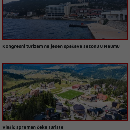
Kongresni turizam na jesen spašava sezonu u Neumu
Vlašić spreman čeka turiste