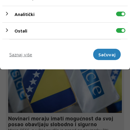
Analitički
Ostali
NAJNOVIJE
NAJČITANIJE
Marketinški
Saznaj više
Sačuvaj
Novinari moraju imati mogućnost da svoj
posao obavljaju slobodno i sigurno
Misija OESS-a u BiH osudila je napad na novinarku BN