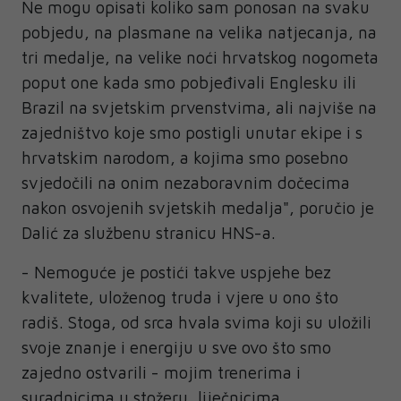
Ne mogu opisati koliko sam ponosan na svaku
pobjedu, na plasmane na velika natjecanja, na
tri medalje, na velike noći hrvatskog nogometa
poput one kada smo pobjeđivali Englesku ili
Brazil na svjetskim prvenstvima, ali najviše na
zajedništvo koje smo postigli unutar ekipe i s
hrvatskim narodom, a kojima smo posebno
svjedočili na onim nezaboravnim dočecima
nakon osvojenih svjetskih medalja", poručio je
Dalić za službenu stranicu HNS-a.
- Nemoguće je postići takve uspjehe bez
kvalitete, uloženog truda i vjere u ono što
radiš. Stoga, od srca hvala svima koji su uložili
svoje znanje i energiju u sve ovo što smo
zajedno ostvarili - mojim trenerima i
suradnicima u stožeru, liječnicima,