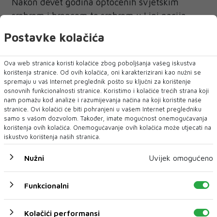
Nakon devet godina optočenih svjetskim
srebrom i broncom te srebrom u Ligi nacija
najuspješniji hrvatski izbornik procijenio je da
Postavke kolačića
je vrijeme za novog čovjeka, a prema svemu
što dosad znamo to bi trebao biti Slaven Bilić,
Ova web stranica koristi kolačiće zbog poboljšanja vašeg iskustva
koji je istu dužnost već obavljao od 2006. do
korištenja stranice. Od ovih kolačića, oni karakterizirani kao nužni se
spremaju u vaš Internet preglednik pošto su ključni za korištenje
2012. godine. Bilić je prvi Kustićev kandidat,
osnovnih funkcionalnosti stranice. Koristimo i kolačiće trećih strana koji
preliminarni razgovori su obavljeni još ranije,
nam pomažu kod analize i razumijevanja načina na koji koristite naše
stranice. Ovi kolačići će biti pohranjeni u vašem Internet pregledniku
no tek treba sjesti na završni dogovor o
samo s vašom dozvolom. Također, imate mogućnost onemogućavanja
uvjetima, stožeru i nekim novim idejama koje
korištenja ovih kolačića. Onemogućavanje ovih kolačića može utjecati na
bi donio. Dakako, stisnu li si ruke Kustić i Bilić,
iskustvo korištenja naših stranica.
formalno zeleno svjetlo morao bi još dati
Nužni
Uvijek omogućeno
Izvršni odbor HNS-a.
Funkcionalni
Kolačići performansi