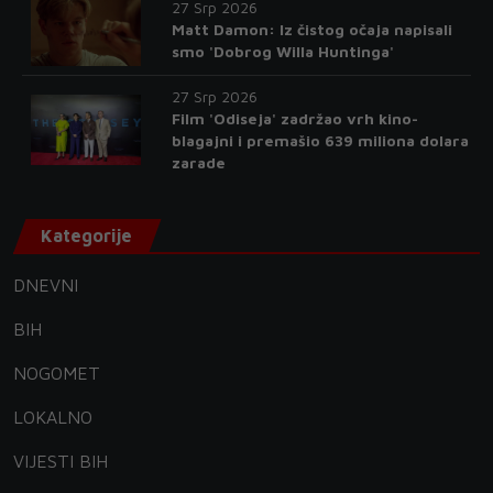
27 Srp 2026
Matt Damon: Iz čistog očaja napisali
smo 'Dobrog Willa Huntinga'
27 Srp 2026
Film 'Odiseja' zadržao vrh kino-
blagajni i premašio 639 miliona dolara
zarade
Kategorije
DNEVNI
BIH
NOGOMET
LOKALNO
VIJESTI BIH