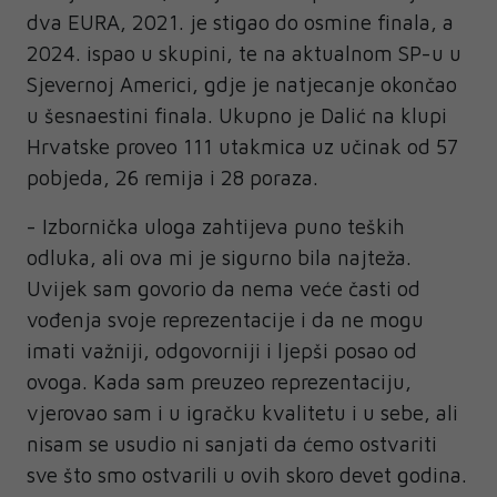
dva EURA, 2021. je stigao do osmine finala, a
2024. ispao u skupini, te na aktualnom SP-u u
Sjevernoj Americi, gdje je natjecanje okončao
u šesnaestini finala. Ukupno je Dalić na klupi
Hrvatske proveo 111 utakmica uz učinak od 57
pobjeda, 26 remija i 28 poraza.
- Izbornička uloga zahtijeva puno teških
odluka, ali ova mi je sigurno bila najteža.
Uvijek sam govorio da nema veće časti od
vođenja svoje reprezentacije i da ne mogu
imati važniji, odgovorniji i ljepši posao od
ovoga. Kada sam preuzeo reprezentaciju,
vjerovao sam i u igračku kvalitetu i u sebe, ali
nisam se usudio ni sanjati da ćemo ostvariti
sve što smo ostvarili u ovih skoro devet godina.