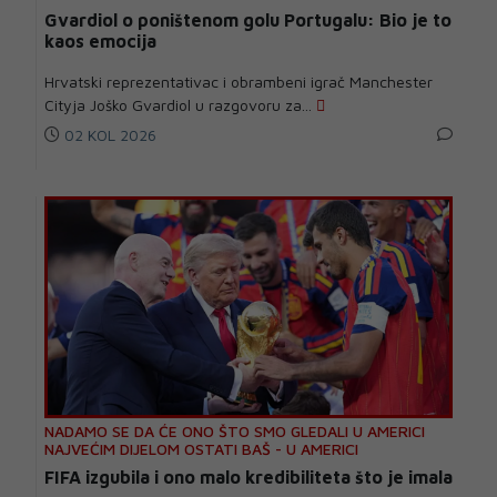
Gvardiol o poništenom golu Portugalu: Bio je to
kaos emocija
Hrvatski reprezentativac i obrambeni igrač Manchester
Cityja Joško Gvardiol u razgovoru za...
02 KOL 2026
NADAMO SE DA ĆE ONO ŠTO SMO GLEDALI U AMERICI
NAJVEĆIM DIJELOM OSTATI BAŠ - U AMERICI
FIFA izgubila i ono malo kredibiliteta što je imala