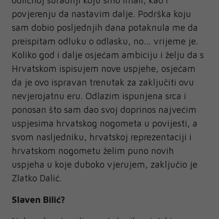
odličnoj suradnji koju smo imali, kao i
povjerenju da nastavim dalje. Podrška koju
sam dobio posljednjih dana potaknula me da
preispitam odluku o odlasku, no... vrijeme je.
Koliko god i dalje osjećam ambiciju i želju da s
Hrvatskom ispisujem nove uspjehe, osjećam
da je ovo ispravan trenutak za zaključiti ovu
nevjerojatnu eru. Odlazim ispunjena srca i
ponosan što sam dao svoj doprinos najvećim
uspjesima hrvatskog nogometa u povijesti, a
svom nasljedniku, hrvatskoj reprezentaciji i
hrvatskom nogometu želim puno novih
uspjeha u koje duboko vjerujem, zaključio je
Zlatko Dalić.
Slaven Bilić?