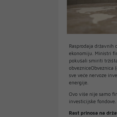
Rasprodaja državnih o
ekonomiju. Ministri fi
pokušali smiriti tržiš
obvezniceObveznica (en
sve veće nervoze inves
energije.
Ovo više nije samo fin
investicijske fondove.
Rast prinosa na drž