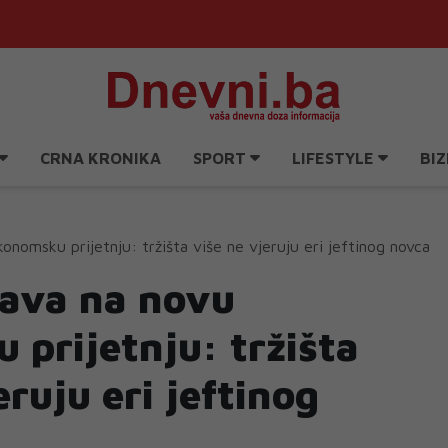
CRNA KRONIKA
SPORT
LIFESTYLE
BIZ
nomsku prijetnju: tržišta više ne vjeruju eri jeftinog novca
ava na novu
prijetnju: tržišta
eruju eri jeftinog