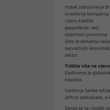
trošak zaduživanja d
investicije kompanija
cijenu kredita
gospodarski rast
stabilnost proračuna
Zato je aktualna rasp
najvažnijih ekonomski
sektor.
Tržišta više ne vje
Godinama je globalna
kapitala.
Središnje banke održa
jeftino zaduživale, a 
Danas se taj model r