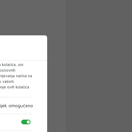
 kolačića, oni
 osnovnih
mijevanja načina na
 s vašom
je ovih kolačića
ijek omogućeno