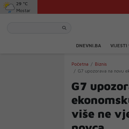
29 °C
Mostar
DNEVNI.BA
VIJESTI
Početna
Biznis
G7 upozorava na novu eko
G7 upozor
ekonomsku 
više ne vj
novca