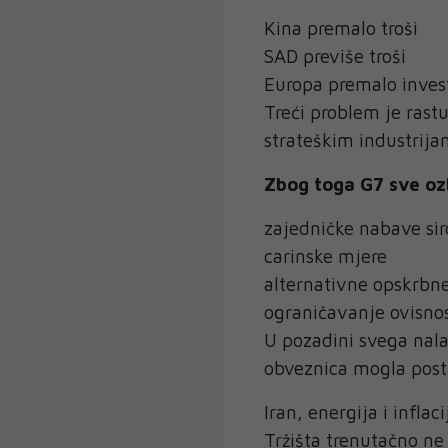
Kina premalo troši
SAD previše troši
Europa premalo inves
Treći problem je rastu
strateškim industrija
Zbog toga G7 sve ozb
zajedničke nabave sir
carinske mjere
alternativne opskrbn
ograničavanje ovisnos
U pozadini svega nala
obveznica mogla post
Iran, energija i infla
Tržišta trenutačno n