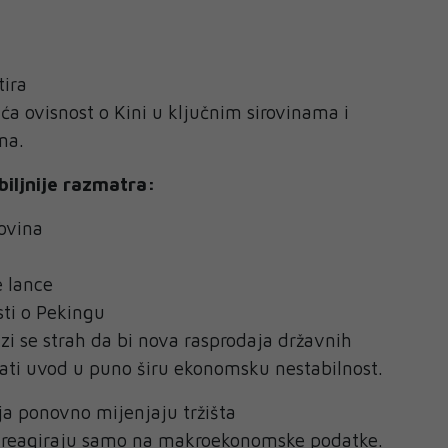
tira
ća ovisnost o Kini u ključnim sirovinama i
ma.
iljnije razmatra:
ovina
e lance
ti o Pekingu
zi se strah da bi nova rasprodaja državnih
ati uvod u puno širu ekonomsku nestabilnost.
cija ponovno mijenjaju tržišta
e reagiraju samo na makroekonomske podatke.