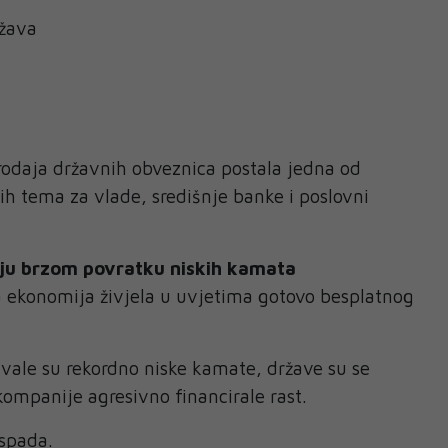
ržava
rodaja državnih obveznica postala jedna od
h tema za vlade, središnje banke i poslovni
ruju brzom povratku niskih kamata
 ekonomija živjela u uvjetima gotovo besplatnog
vale su rekordno niske kamate, države su se
kompanije agresivno financirale rast.
aspada.