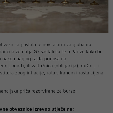
bveznica postala je novi alarm za globalnu
nancija zemalja G7 sastali su se u Parizu kako bi
ta nakon naglog rasta prinosa na
gl. bond), ili zadužnica (obligacija), dužni... i
titora zbog inflacije, rata s Iranom i rasta cijena
ancijska priča rezervirana za burze i
avne obveznice izravno utječe na: