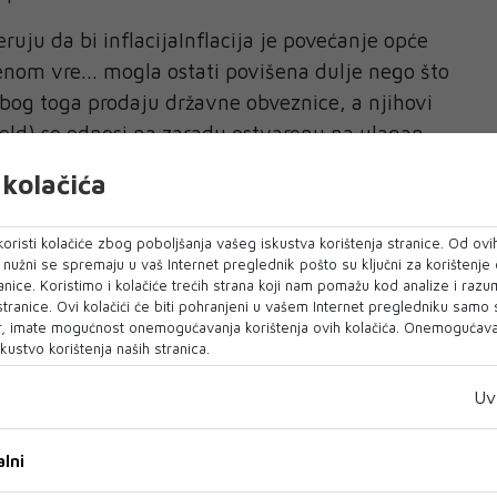
jeruju da bi inflacijaInflacija je povećanje opće
enom vre... mogla ostati povišena dulje nego što
 Zbog toga prodaju državne obveznice, a njihovi
ield) se odnosi na zaradu ostvarenu na ulagan...
kolačića
utačno se vidi u:
oristi kolačiće zbog poboljšanja vašeg iskustva korištenja stranice. Od ovih
o nužni se spremaju u vaš Internet preglednik pošto su ključni za korištenje
anice. Koristimo i kolačiće trećih strana koji nam pomažu kod analize i razu
 stranice. Ovi kolačići će biti pohranjeni u vašem Internet pregledniku samo
stvu
, imate mogućnost onemogućavanja korištenja ovih kolačića. Onemogućavan
kustvo korištenja naših stranica.
uo je najvišu razinu prinosa od 2011. godine,
Uv
tanske obveznice također pod snažnim pritiskom.
lni
rodaja državnih obveznica pokazuje da tržišta
 povratku monetarne politike kakva je postojala