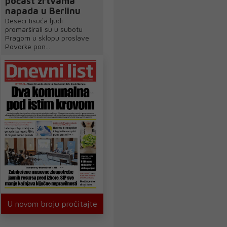
počast žrtvama
napada u Berlinu
Deseci tisuća ljudi
promarširali su u subotu
Pragom u sklopu proslave
Povorke pon...
U novom broju pročitajte