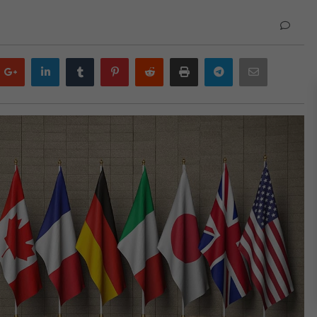
Google
LinkedIn
Tumblr
Pinterest
Reddit
Print
Telegram
Email
plus