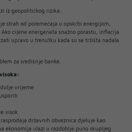
i iz geopolitičkog rizika.
je strah od poremećaja u opskrbi energijom,
. Ako cijene energenata snažno porastu, inflacija
ati upravo u trenutku kada su se tržišta nadala
oblem za središnje banke.
 visoka:
 dulje vrijeme
usporiti
će visok
rasprodaja državnih obveznica djeluje kao
na ekonomija ulazi u razdoblje puno skupljeg