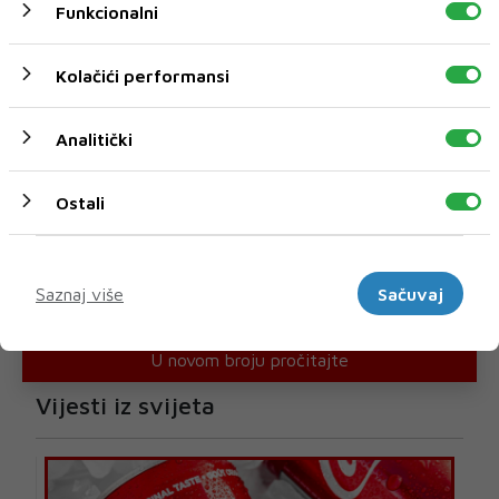
Funkcionalni
Kolačići performansi
Analitički
Ostali
Marketinški
Saznaj više
Sačuvaj
U novom broju pročitajte
Vijesti iz svijeta