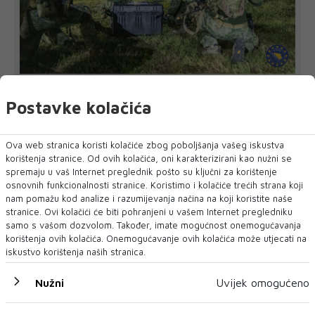
UOČI VJEŽBE 'BRZI ODGOVOR 2026'
EUFOR nadomak Foče izveo vježbu
Postavke kolačića
EUFOR je u srijedu navečer uspješno izveo združenu vježbu
u kojoj je sudjelovalo osoblje...
Ova web stranica koristi kolačiće zbog poboljšanja vašeg iskustva
korištenja stranice. Od ovih kolačića, oni karakterizirani kao nužni se
spremaju u vaš Internet preglednik pošto su ključni za korištenje
osnovnih funkcionalnosti stranice. Koristimo i kolačiće trećih strana koji
nam pomažu kod analize i razumijevanja načina na koji koristite naše
stranice. Ovi kolačići će biti pohranjeni u vašem Internet pregledniku
samo s vašom dozvolom. Također, imate mogućnost onemogućavanja
korištenja ovih kolačića. Onemogućavanje ovih kolačića može utjecati na
iskustvo korištenja naših stranica.
Nužni
Uvijek omogućeno