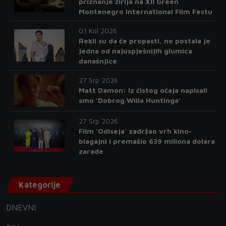
priznanje žirija na XII Green
Montenegro International Film Festu
01 Kol 2026
Rekli su da će propasti, no postala je
jedna od najuspješnijih glumica
današnjice
27 Srp 2026
Matt Damon: Iz čistog očaja napisali
smo 'Dobrog Willa Huntinga'
27 Srp 2026
Film 'Odiseja' zadržao vrh kino-
blagajni i premašio 639 miliona dolara
zarade
Kategorije
DNEVNI