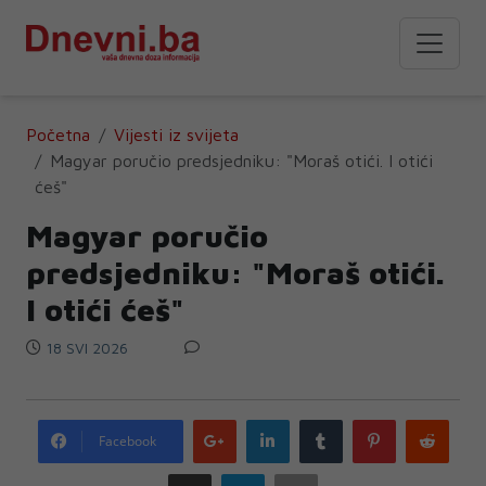
Početna
Vijesti iz svijeta
Magyar poručio predsjedniku: "Moraš otići. I otići
ćeš"
Magyar poručio
predsjedniku: "Moraš otići.
I otići ćeš"
18 SVI 2026
Google
LinkedIn
Tumblr
Pinterest
Redd
Facebook
plus