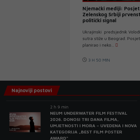
Njemački mediji: Posjet
Zelenskog Srbiji prvens
politički signal
Ukrajinski predsjednik Volod
sutra stiže u Beograd. Posje
planirao i neko...
3 H 50 MIN
Najnoviji postovi
2 h 9 min
NEUM UNDERWATER FILM FESTIVAL
2026. DONOSI TRI DANA FILMA,
UMJETNOSTI I MORA – UVEDENA I NOVA
KATEGORIJA „BEST FILM POSTER
AWARD“