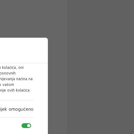
 kolačića, oni
 osnovnih
mijevanja načina na
 s vašom
je ovih kolačića
ijek omogućeno