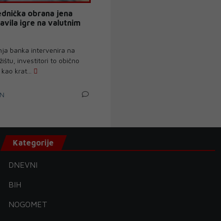
ednička obrana jena
avila igre na valutnim
nja banka intervenira na
ištu, investitori to obično
 kao krat...
IN
Kategorije
DNEVNI
BIH
NOGOMET