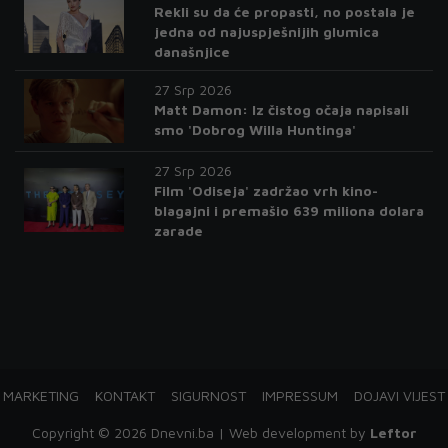
Rekli su da će propasti, no postala je
jedna od najuspješnijih glumica
današnjice
27 Srp 2026
Matt Damon: Iz čistog očaja napisali
smo 'Dobrog Willa Huntinga'
27 Srp 2026
Film 'Odiseja' zadržao vrh kino-
blagajni i premašio 639 miliona dolara
zarade
MARKETING
KONTAKT
SIGURNOST
IMPRESSUM
DOJAVI VIJEST
Copyright © 2026 Dnevni.ba | Web development by
Leftor