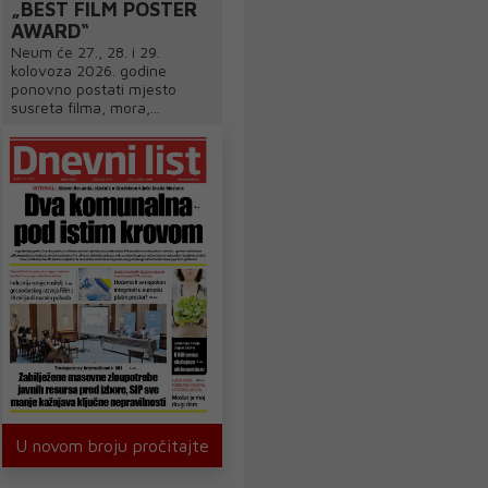
„BEST FILM POSTER
AWARD“
Neum će 27., 28. i 29.
kolovoza 2026. godine
ponovno postati mjesto
susreta filma, mora,...
U novom broju pročitajte