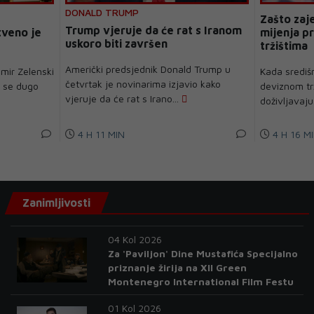
DONALD TRUMP
Zašto zaj
Trump vjeruje da će rat s Iranom
tveno je
mijenja pr
uskoro biti završen
tržištima
Američki predsjednik Donald Trump u
imir Zelenski
Kada središ
četvrtak je novinarima izjavio kako
t se dugo
deviznom trž
vjeruje da će rat s Irano...
doživljavaju
4 H 11 MIN
4 H 16 M
Zanimljivosti
04 Kol 2026
Za 'Paviljon' Dine Mustafića Specijalno
priznanje žirija na XII Green
Montenegro International Film Festu
01 Kol 2026