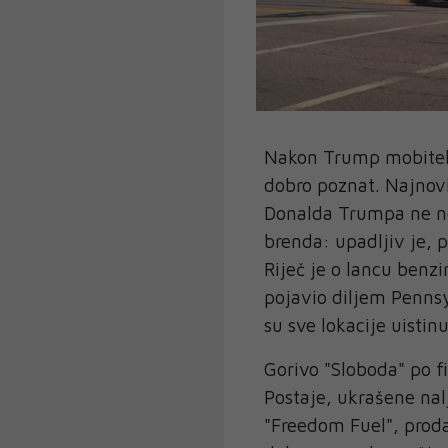
Nakon Trump mobitela
dobro poznat. Najnovi
Donalda Trumpa ne no
brenda: upadljiv je, 
Riječ je o lancu benz
pojavio diljem Pennsy
su sve lokacije uistin
Gorivo "Sloboda" po fi
Postaje, ukrašene na
"Freedom Fuel", proda