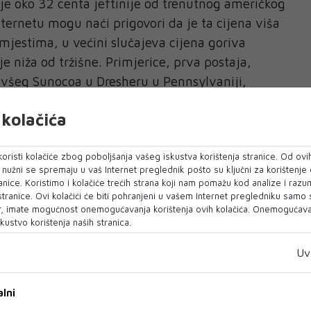
 je oko 32 centa jeftinije od trenutnog američkog
nternetu mogu naći prigovori da je ta cijena viša
mjestima, u većini slučajeva cijena goriva
e niža od tržišne. Primjerice, prva postaja,
ivšeg Sunocoa u Dresheru u Pennsylvaniji,
a od konkurencije. Prema podacima aplikacije
kolačića
obližnjim postajama kreću se od 3,85 do čak 4,49
mnje odraz i sporijeg dotoka nafte zbog
oristi kolačiće zbog poboljšanja vašeg iskustva korištenja stranice. Od ovih
 protiv Irana, koji je ovog tjedna ponovno
o nužni se spremaju u vaš Internet preglednik pošto su ključni za korištenje
ukobe.
anice. Koristimo i kolačiće trećih strana koji nam pomažu kod analize i razu
 stranice. Ovi kolačići će biti pohranjeni u vašem Internet pregledniku samo
elphia Inquirer rekao Patrick De Haan, voditelj
, imate mogućnost onemogućavanja korištenja ovih kolačića. Onemogućavan
kustvo korištenja naših stranica.
ddyju, trenutna cijena sirove nafte znači da s
a Freedom Fuel nikako ne može ostvariti dobit.
Uv
 po ovoj cijeni ne mogu poslovati održivo",
"Općenito, kada se stvaraju gubici, netko ih mora
lni
avlja očito pitanje: tko to zapravo plaća? Ako