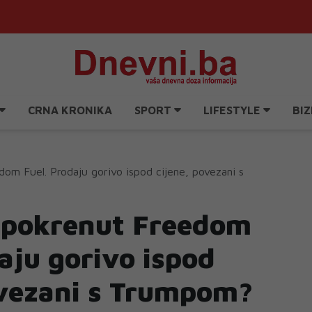
CRNA KRONIKA
SPORT
LIFESTYLE
BIZ
om Fuel. Prodaju gorivo ispod cijene, povezani s
 pokrenut Freedom
aju gorivo ispod
ovezani s Trumpom?