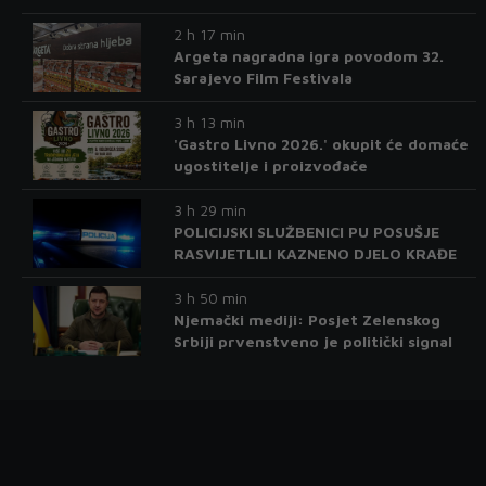
2 h 17 min
Argeta nagradna igra povodom 32.
Sarajevo Film Festivala
3 h 13 min
'Gastro Livno 2026.' okupit će domaće
ugostitelje i proizvođače
3 h 29 min
POLICIJSKI SLUŽBENICI PU POSUŠJE
RASVIJETLILI KAZNENO DJELO KRAĐE
3 h 50 min
Njemački mediji: Posjet Zelenskog
Srbiji prvenstveno je politički signal