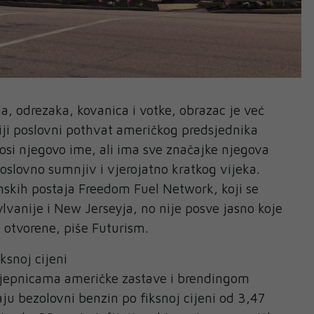
, odrezaka, kovanica i votke, obrazac je već
ji poslovni pothvat američkog predsjednika
si njegovo ime, ali ima sve značajke njegova
poslovno sumnjiv i vjerojatno kratkog vijeka.
inskih postaja Freedom Fuel Network, koji se
lvanije i New Jerseyja, no nije posve jasno koje
u otvorene, piše Futurism.
ksnoj cijeni
ljepnicama američke zastave i brendingom
ju bezolovni benzin po fiksnoj cijeni od 3,47