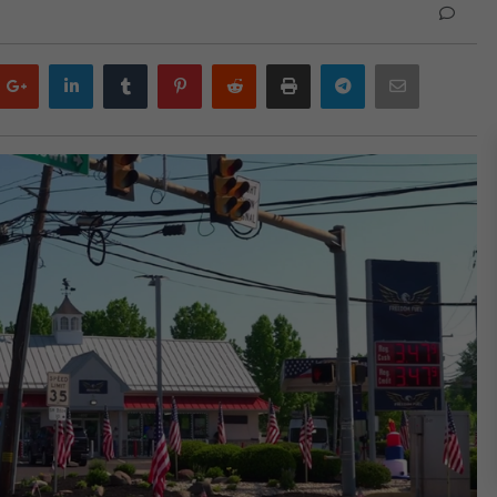
Google
LinkedIn
Tumblr
Pinterest
Reddit
Print
Telegram
Email
plus