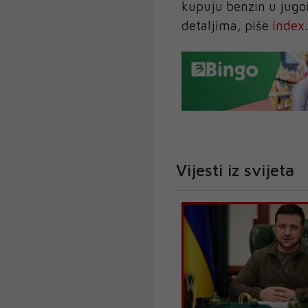
kupuju benzin u jugois
detaljima, piše
index
.
Vijesti iz svijeta