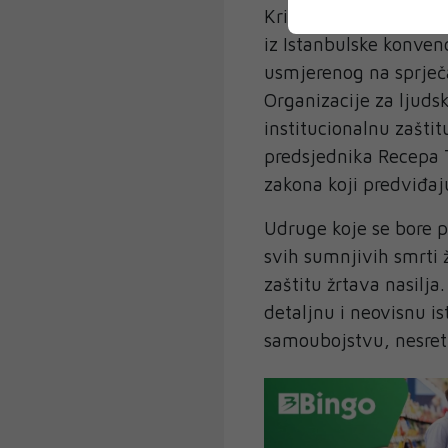
Kritike su dodatno po
iz Istanbulske konve
usmjerenog na sprječa
Organizacije za ljuds
institucionalnu zaštit
predsjednika Recepa 
zakona koji predviđaju
Udruge koje se bore p
svih sumnjivih smrti ž
zaštitu žrtava nasilja
detaljnu i neovisnu ist
samoubojstvu, nesret