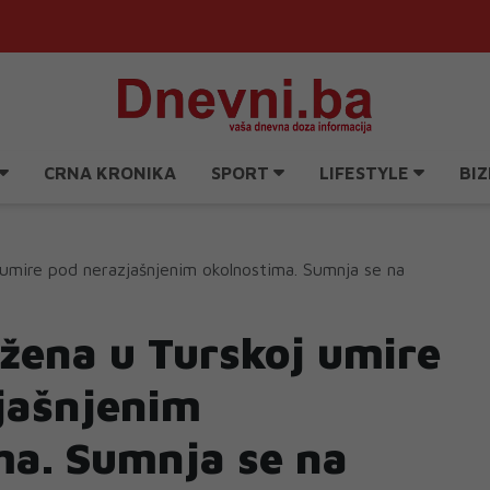
CRNA KRONIKA
SPORT
LIFESTYLE
BIZ
j umire pod nerazjašnjenim okolnostima. Sumnja se na
 žena u Turskoj umire
jašnjenim
ma. Sumnja se na