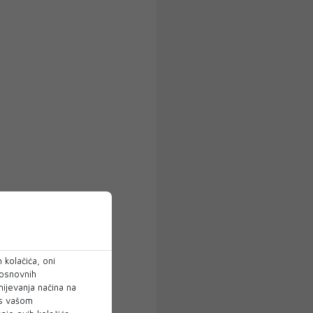
 kolačića, oni
 osnovnih
mijevanja načina na
 s vašom