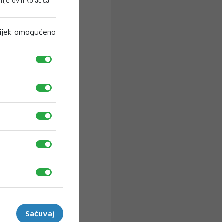
je ovih kolačića
ijek omogućeno
Sačuvaj