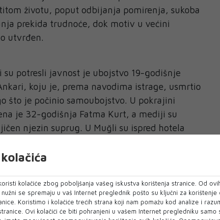
titom životu, poput odbijanja pomirenja, sukoba
janja prekida trudnoće, dok motiv u većini
no utvrđen.
 su potresli javnost je ubojstvo 19-godišnje
nkari, koju je, prema navodima istrage, usmrtio
go što je počinio samoubojstvo. U pokrajini
a je 32-godišnja Fatma Kurt, a mediji su
njičen njezin suprug. U Muğli su ispred hotela
erap Yılmaz i Hatice Yeysikan.
kolačića
tu ženskih prava upozoravaju da brojni slučajevi
kada ne budu rasvijetljeni. Posebnu zabrinutost
oristi kolačiće zbog poboljšanja vašeg iskustva korištenja stranice. Od ovih
ena nakon padova s prozora ili balkona, koje se
o nužni se spremaju u vaš Internet preglednik pošto su ključni za korištenje
anice. Koristimo i kolačiće trećih strana koji nam pomažu kod analize i razu
jstva. Obitelji žrtava, odvjetnici i aktivisti
 stranice. Ovi kolačići će biti pohranjeni u vašem Internet pregledniku samo
tragama postoje nelogičnosti, proturječna