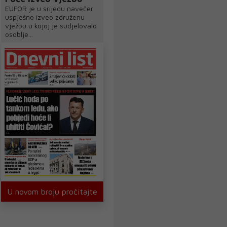
EUFOR je u srijedu navečer
uspješno izveo združenu
vježbu u kojoj je sudjelovalo
osoblje...
U novom broju pročitajte