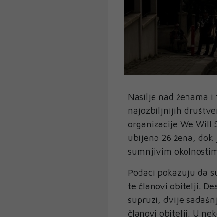
Nasilje nad ženama i 
najozbiljnijih društ
organizacije We Will 
ubijeno 26 žena, dok j
sumnjivim okolnosti
Podaci pokazuju da su 
te članovi obitelji. De
supruzi, dvije sadašnji
članovi obitelji. U nek