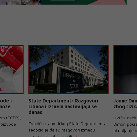
ode i
State Department: Razgovori
Jamie Dim
gnoze
Libana i Izraela nastavljaju se
zbog rizik
danas
ers (CCEP),
Izvršni dir
Zvaničnik američkog State Departmenta
proizvoda
Dimon pokren
saopćio je da su razgovori između
okupljanje v
Libana i Izraela završili...