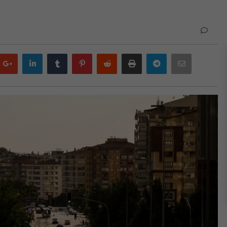
Google
LinkedIn
Tumblr
Pinterest
Reddit
Print
Telegram
Email
plus