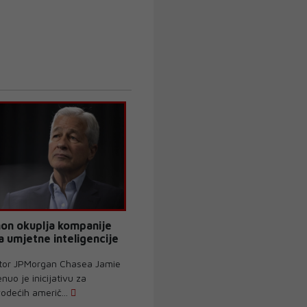
on okuplja kompanije
a umjetne inteligencije
ektor JPMorgan Chasea Jamie
uo je inicijativu za
odećih američ...