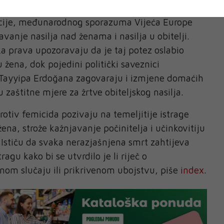
jačane nakon što je Turska 2021. godine istupila
ncije, međunarodnog sporazuma Vijeća Europe
vanje nasilja nad ženama i nasilja u obitelji.
ka prava upozoravaju da je taj potez oslabio
u žena, dok pojedini politički saveznici
Tayyipa Erdoğana zagovaraju i izmjene domaćih
 zaštitne mjere za žrtve obiteljskog nasilja.
rotiv femicida pozivaju na temeljitije istrage
ena, strože kažnjavanje počinitelja i učinkovitiju
. Ističu da svaka nerazjašnjena smrt zahtijeva
ragu kako bi se utvrdilo je li riječ o
nom slučaju ili prikrivenom ubojstvu, piše
index
.