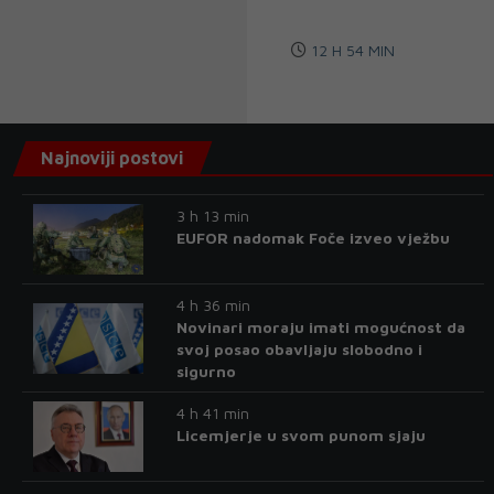
12 H 54 MIN
Najnoviji postovi
3 h 13 min
EUFOR nadomak Foče izveo vježbu
4 h 36 min
Novinari moraju imati mogućnost da
svoj posao obavljaju slobodno i
sigurno
4 h 41 min
Licemjerje u svom punom sjaju