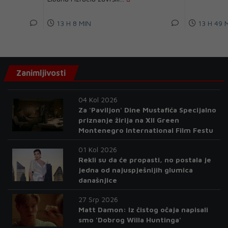
13 H 8 MIN
13 H 49 
Zanimljivosti
04 Kol 2026
Za 'Paviljon' Dine Mustafića Specijalno
priznanje žirija na XII Green
Montenegro International Film Festu
01 Kol 2026
Rekli su da će propasti, no postala je
jedna od najuspješnijih glumica
današnjice
27 Srp 2026
Matt Damon: Iz čistog očaja napisali
smo 'Dobrog Willa Huntinga'