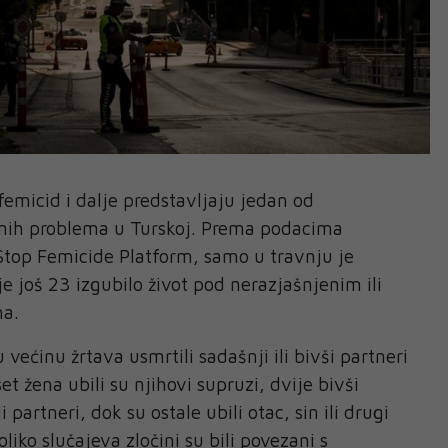
femicid i dalje predstavljaju jedan od
venih problema u Turskoj. Prema podacima
Stop Femicide Platform, samo u travnju je
e još 23 izgubilo život pod nerazjašnjenim ili
ma.
većinu žrtava usmrtili sadašnji ili bivši partneri
set žena ubili su njihovi supruzi, dvije bivši
 partneri, dok su ostale ubili otac, sin ili drugi
oliko slučajeva zločini su bili povezani s