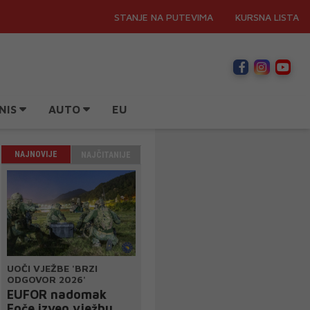
STANJE NA PUTEVIMA
KURSNA LISTA
NIS
AUTO
EU
NAJNOVIJE
NAJČITANIJE
UOČI VJEŽBE 'BRZI
ODGOVOR 2026'
EUFOR nadomak
Foče izveo vježbu