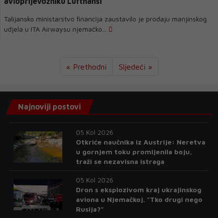
avioprijevozniku Lufthansi
Talijansko ministarstvo financija zaustavilo je prodaju manjinskog
udjela u ITA Airwaysu njemačko...
« Prethodni
Sljedeći »
Najnoviji postovi
05 Kol 2026
Otkriće naučnika iz Austrije: Neretva
u gornjem toku promijenila boju,
traži se nezavisna istraga
05 Kol 2026
Dron s eksplozivom kraj ukrajinskog
aviona u Njemačkoj. "Tko drugi nego
Rusija?"