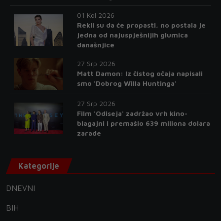
01 Kol 2026
Rekli su da će propasti, no postala je
jedna od najuspješnijih glumica
današnjice
27 Srp 2026
Matt Damon: Iz čistog očaja napisali
smo 'Dobrog Willa Huntinga'
27 Srp 2026
Film 'Odiseja' zadržao vrh kino-
blagajni i premašio 639 miliona dolara
zarade
Kategorije
DNEVNI
BIH