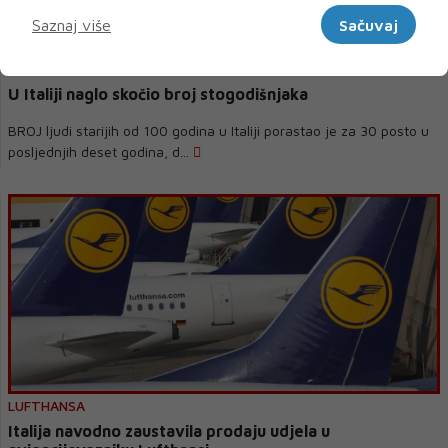
Marketinški
Saznaj više
Sačuvaj
ITALIJA
U Italiji naglo skočio broj stogodišnjaka
BROJ ljudi starijih od 100 godina u Italiji porastao je za 30 posto u
posljednjih deset godina, d...
LUFTHANSA
Italija navodno zaustavila prodaju udjela u