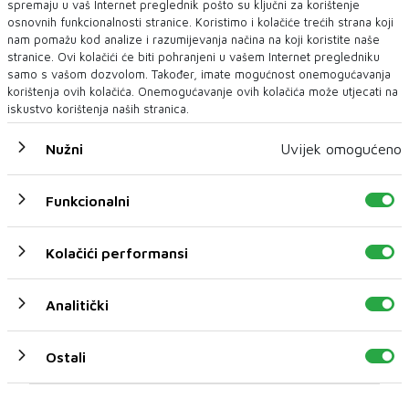
spremaju u vaš Internet preglednik pošto su ključni za korištenje
osnovnih funkcionalnosti stranice. Koristimo i kolačiće trećih strana koji
nam pomažu kod analize i razumijevanja načina na koji koristite naše
stranice. Ovi kolačići će biti pohranjeni u vašem Internet pregledniku
samo s vašom dozvolom. Također, imate mogućnost onemogućavanja
korištenja ovih kolačića. Onemogućavanje ovih kolačića može utjecati na
iskustvo korištenja naših stranica.
Nužni
Uvijek omogućeno
Broj stogodišnjaka u Italiji porastao za 30 posto u
protekloj deceniji
Funkcionalni
Broj osoba od 100 godina i starijih u Italiji porastao je za 30 posto
u proteklih deset godina, d...
Kolačići performansi
Analitički
Ostali