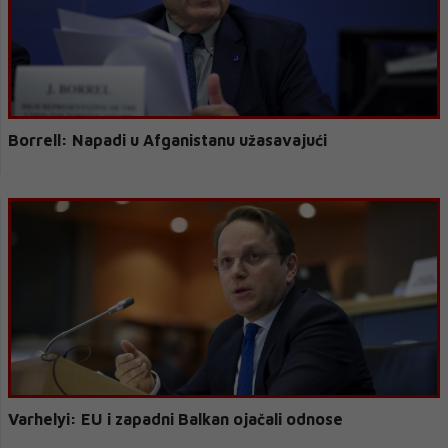
Borrell: Napadi u Afganistanu užasavajući
Varhelyi: EU i zapadni Balkan ojačali odnose