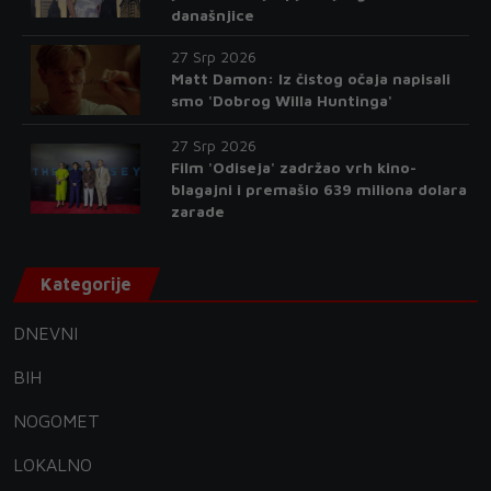
današnjice
27 Srp 2026
Matt Damon: Iz čistog očaja napisali
smo 'Dobrog Willa Huntinga'
27 Srp 2026
Film 'Odiseja' zadržao vrh kino-
blagajni i premašio 639 miliona dolara
zarade
Kategorije
DNEVNI
BIH
NOGOMET
LOKALNO