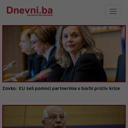
Zovko: EU želi pomoći partnerima u borbi protiv krize