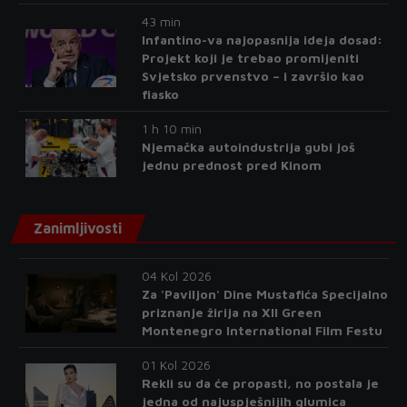
43 min
Infantino-va najopasnija ideja dosad:
Projekt koji je trebao promijeniti
Svjetsko prvenstvo – i završio kao
fiasko
1 h 10 min
Njemačka autoindustrija gubi još
jednu prednost pred Kinom
Zanimljivosti
04 Kol 2026
Za 'Paviljon' Dine Mustafića Specijalno
priznanje žirija na XII Green
Montenegro International Film Festu
01 Kol 2026
Rekli su da će propasti, no postala je
jedna od najuspješnijih glumica