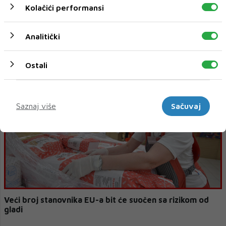
Kolačići performansi
Analitički
Von der Leyen: moguće pokretanje postupka protiv
Njemačke
Ostali
Marketinški
Saznaj više
Sačuvaj
Veći broj stanovnika EU-a bit će suočen sa rizikom od
gladi